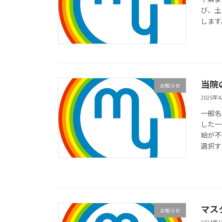
び、土
します
当院
お知らせ
2025年
一般名
した一
給が不
選択す
マス
お知らせ