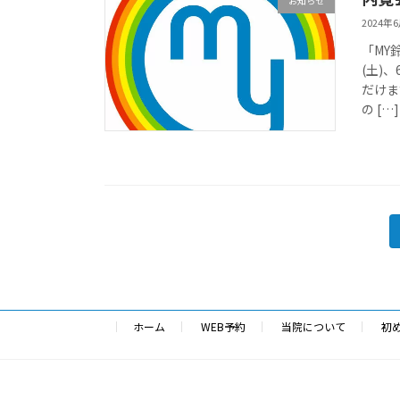
お知らせ
2024年
「MY
(土)
だけま
の […]
投
稿
の
ペ
ホーム
WEB予約
当院について
初
ー