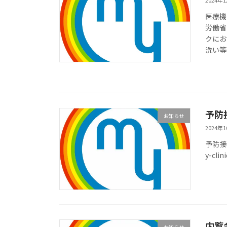
2024年
医療機
労働省
クにお
洗い等
予防
お知らせ
2024年
予防接
y-clin
内覧