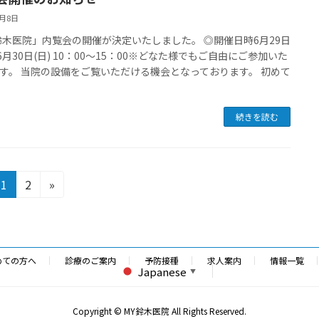
6月8日
鈴木医院」内覧会の開催が決定いたしました。 ◎開催日時6月29日
、6月30日(日) 10：00～15：00※どなた様でもご自由にご参加いた
す。 当院の設備をご覧いただける機会となっております。 初めて
続きを読む
固
固
1
2
»
定
定
ペ
ペ
ー
ー
ジ
ジ
めての方へ
診療のご案内
予防接種
求人案内
情報一覧
Japanese
▼
Copyright © MY鈴木医院 All Rights Reserved.