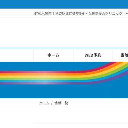
コ
ナ
ン
ビ
MY鈴木医院｜池袋駅北口徒歩5分・女医院長のクリニック 
テ
ゲ
ン
ー
ツ
シ
へ
ョ
ス
ン
キ
に
ホーム
WEB予約
当
ッ
移
プ
動
ホーム
情報一覧